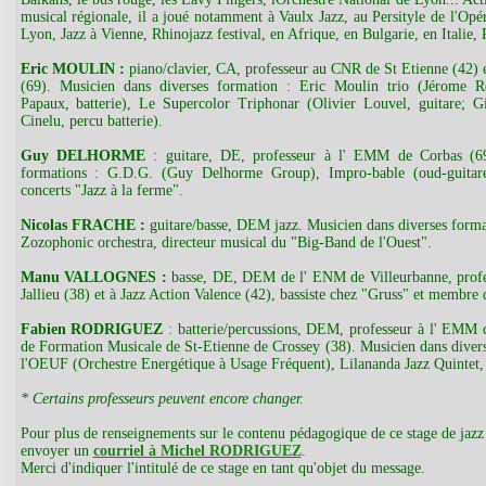
musical régionale, il a joué notamment à Vaulx Jazz, au Persityle de l'Op
Lyon, Jazz à Vienne, Rhinojazz festival, en Afrique, en Bulgarie, en Italie, 
Eric MOULIN :
piano/clavier, CA, professeur au CNR de St Etienne (42) 
(69). Musicien dans diverses formation : Eric Moulin trio (Jérome Re
Papaux, batterie), Le Supercolor Triphonar (Olivier Louvel, guitare; G
Cinelu, percu batterie).
Guy DELHORME
: guitare, DE, professeur à l' EMM de Corbas (69
formations : G.D.G. (Guy Delhorme Group), Impro-bable (oud-guitare-u
concerts "Jazz à la ferme".
Nicolas FRACHE :
guitare/basse, DEM jazz. Musicien dans diverses form
Zozophonic orchestra, directeur musical du "Big-Band de l'Ouest".
Manu VALLOGNES :
basse, DE, DEM de l' ENM de Villeurbanne, prof
Jallieu (38) et à Jazz Action Valence (42), bassiste chez "Gruss" et membre 
Fabien RODRIGUEZ
: batterie/percussions, DEM, professeur à l' EMM 
de Formation Musicale de St-Etienne de Crossey (38). Musicien dans divers
l'OEUF (Orchestre Energétique à Usage Fréquent), Lilananda Jazz Quintet, 
* Certains professeurs peuvent encore changer.
Pour plus de renseignements sur le contenu pédagogique de ce stage de jazz
envoyer un
courriel à Michel RODRIGUEZ
.
Merci d'indiquer l'intitulé de ce stage en tant qu'objet du message.