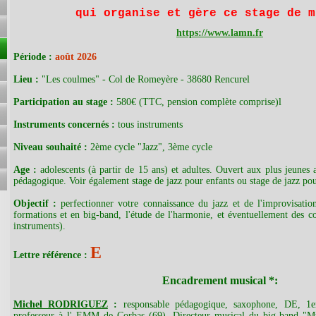
qui organise et gère ce stage de m
https://www.lamn.fr
Période :
août 2026
Lieu :
"Les coulmes" - Col de Romeyère - 38680 Rencurel
Participation au stage :
580€ (TTC, pension complète comprise)l
I
nstruments concernés :
tous instruments
Niveau souhaité :
2ème cycle "Jazz", 3ème cycle
Age :
adolescents (à partir de 15 ans) et adultes. Ouvert aux plus jeunes 
pédagogique. Voir également stage de jazz pour enfants ou stage de jazz pou
Objectif :
perfectionner votre connaissance du jazz et de l'improvisation
formations et en big-band, l'étude de l'harmonie, et éventuellement des co
instruments).
E
Lettre référence :
Encadrement musical *:
Michel RODRIGUEZ
:
responsable pédagogique, saxophone, DE, 
professeur à l' EMM de Corbas (69). Directeur musical du big-band "