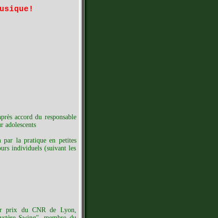
usique!
après accord du responsable
r adolescents
 par la pratique en petites
urs individuels (suivant les
1er prix du CNR de Lyon,
Mystère Swing", membre du