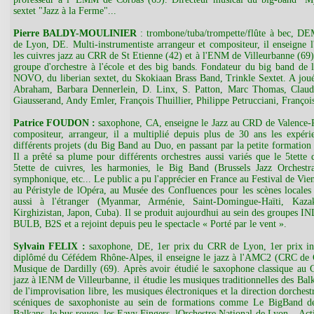
sextet "Jazz à la Ferme"...
Pierre BALDY-MOULINIER
: trombone/tuba/trompette/flûte à bec, 
de Lyon, DE. Multi-instrumentiste arrangeur et compositeur, il enseigne l
les cuivres jazz au CRR de St Etienne (42) et à l'ENM de Villeurbanne (69)
groupe d'orchestre à l'école et des big bands. Fondateur du big band de
NOVO, du liberian sextet, du Skokiaan Brass Band, Trinkle Sextet. A joué
Abraham, Barbara Dennerlein, D. Linx, S. Patton, Marc Thomas, Claud
Giausserand, Andy Emler, François Thuillier, Philippe Petrucciani, Françoi
Patrice FOUDON :
saxophone, CA, enseigne le Jazz au CRD de Valence-
compositeur, arrangeur, il a multiplié depuis plus de 30 ans les expéri
différents projets (du Big Band au Duo, en passant par la petite formation 
Il a prêté sa plume pour différents orchestres aussi variés que le 5tett
5tette de cuivres, les harmonies, le Big Band (Brussels Jazz Orchestr
symphonique, etc... Le public a pu l'apprécier en France au Festival de Vie
au Péristyle de lOpéra, au Musée des Confluences pour les scènes locales l
aussi à l'étranger (Myanmar, Arménie, Saint-Domingue-Haïti, Kazak
Kirghizistan, Japon, Cuba). Il se produit aujourdhui au sein des grou
BULB, B2S et a rejoint depuis peu le spectacle « Porté par le vent ».
Sylvain FELIX :
saxophone, DE, 1er prix du CRR de Lyon, 1er prix inte
diplômé du Céfédem Rhône-Alpes, il enseigne le jazz à l'AMC2 (CRC de Ca
Musique de Dardilly (69). Après avoir étudié le saxophone classique au 
jazz à lENM de Villeurbanne, il étudie les musiques traditionnelles des Bal
de l'improvisation libre, les musiques électroniques et la direction dorches
scéniques de saxophoniste au sein de formations comme Le BigBand d
Balkans, le bus rouge, les Eavy Fingers, lOrchestre National de Lyon... Acti