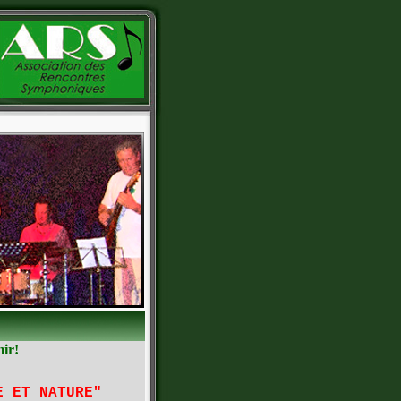
mir!
E ET NATURE"