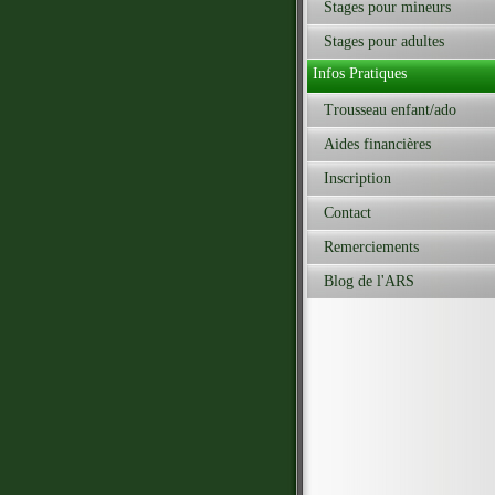
Stages pour mineurs
Stages pour adultes
Infos Pratiques
Trousseau enfant/ado
Aides financières
Inscription
Contact
Remerciements
Blog de l'ARS