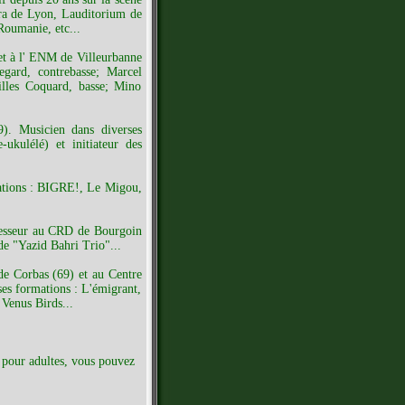
éra de Lyon, Lauditorium de
Roumanie, etc...
et à l' ENM de Villeurbanne
gard, contrebasse; Marcel
illes Coquard, basse; Mino
). Musicien dans diverses
kulélé) et initiateur des
ations : BIGRE!, Le Migou,
esseur au CRD de Bourgoin
de "Yazid Bahri Trio"...
de Corbas (69) et au Centre
es formations : L'émigrant,
Venus Birds...
 pour adultes, vous pouvez