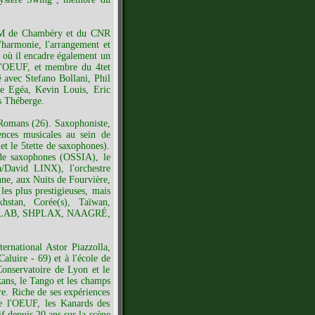
DEM de Chambéry et du CNR
'harmonie, l'arrangement et
 où il encadre également un
 l'OEUF, et membre du 4tet
 avec Stefano Bollani, Phil
e Egéa, Kevin Louis, Eric
s Théberge.
Romans (26). Saxophoniste,
ences musicales au sein de
et le 5tette de saxophones).
e de saxophones (OSSIA), le
a/David LINX), l'orchestre
nne, aux Nuits de Fourvière,
es plus prestigieuses, mais
hstan, Corée(s), Taïwan,
pes INLAB, SHPLAX, NAAGRÉ,
rnational Astor Piazzolla,
luire - 69) et à l'école de
Conservatoire de Lyon et le
kans, le Tango et les champs
tre. Riche de ses expériences
e l'OEUF, les Kanards des
f depuis 20 ans sur la scène